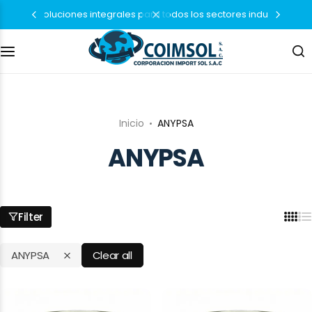
soluciones integrales para todos los sectores industriales
Soluciones Automotrices
Ferretería profesional
Inicio
ANYPSA
Línea industrial
ANYPSA
Filter
ANYPSA
Clear all