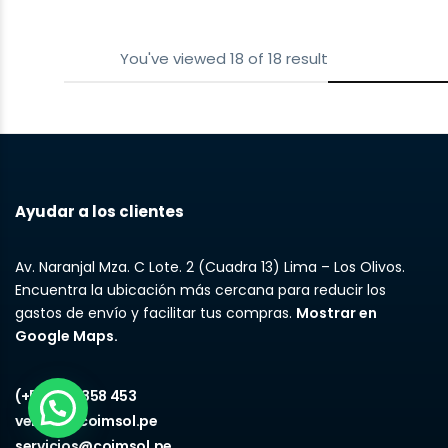
ANYPSA
You've viewed
18
of
18
result
Ayudar a los clientes
Av. Naranjal Mza. C Lote. 2 (Cuadra 13) Lima – Los Olivos.
Encuentra la ubicación más cercana para reducir los
gastos de envío y facilitar tus compras.
Mostrar en
Google Maps.
(+51) 967 858 453
ventas@coimsol.pe
servicios@coimsol.pe