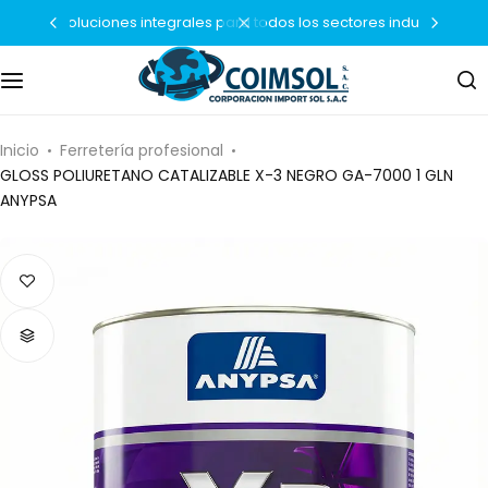
soluciones integrales para todos los sectores industriales
Soluciones Automotrices
Ferretería profesional
Inicio
Ferretería profesional
GLOSS POLIURETANO CATALIZABLE X-3 NEGRO GA-7000 1 GLN
ANYPSA
Línea industrial