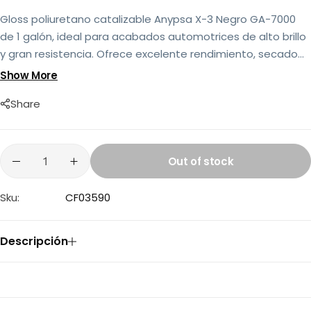
Gloss poliuretano catalizable Anypsa X-3 Negro GA-7000
de 1 galón, ideal para acabados automotrices de alto brillo
y gran resistencia. Ofrece excelente rendimiento, secado
rápido y una terminación tipo espejo para trabajos de
Show More
repintado y acabado profesional.
Share
Out of stock
Sku:
CF03590
Descripción